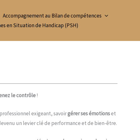
Accompagnement au Bilan de compétences
nes en Situation de Handicap (PSH)
renez le contrôle
!
rofessionnel exigeant, savoir
gérer ses émotions
et
devenu un levier clé de performance et de bien-être.